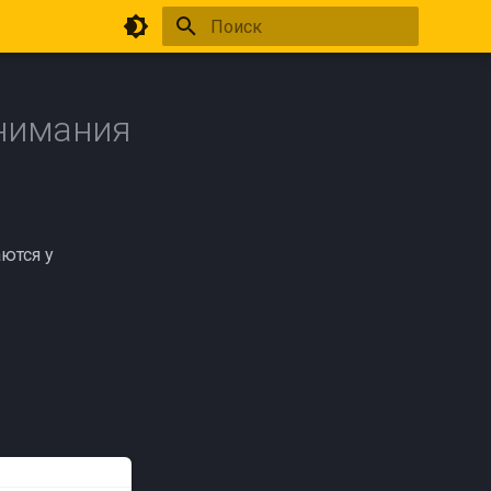
Инициализация поиска
нимания
аются у