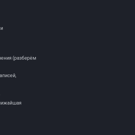
си
нения (разберём
аписей,
д
ближайшая