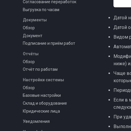
Согласование переработок
Выгрузка по часам
Датой н
Документы
Датой о
Обзор
Документ
Видом 
Подписание и приём работ
Автома
Отчёты
Модифик
Обзор
ниже) 
Отчёт по работам
Чаще вс
Настройки системы
которые
Обзор
Периоди
Базовые настройки
Если в 
Склад и оборудование
следую
Юридические лица
При уд
Уведомления
Выполн