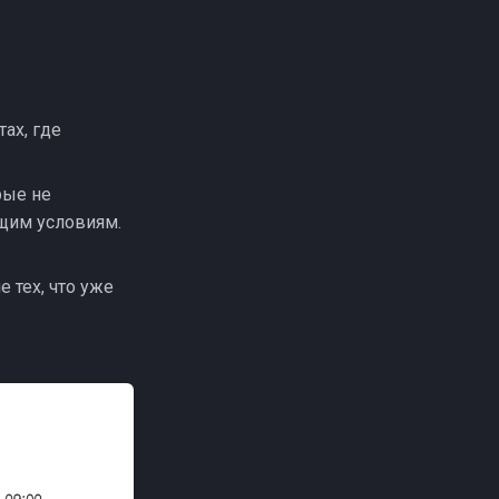
ах, где
рые не
бщим условиям.
 тех, что уже