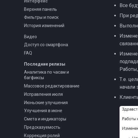
Интерфейс
Все буд
Верхняя панель
При ред
Фильтры и поиск
Выполн
История изменений
Изменен
Видео
связанн
Доступ со смартфона
FAQ
Изменен
подпада
Последние релизы
Работы,
Аналитика по часам и
багфиксы
Т.е. це
Массовое редактирование
начали 
Исправления июля
Клиент
Июньские улучшения
Улучшения в июне
Смета и индикаторы
Предсказуемость
Коррекция ролей