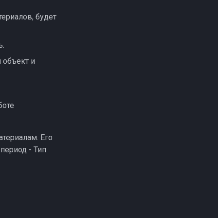
териалов, будет
ь.
 объект и
боте
атериалам. Его
 период - Тип