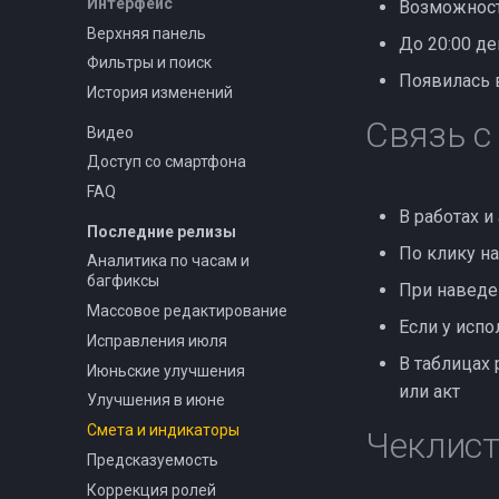
Интерфейс
Возможност
Верхняя панель
До 20:00 де
Фильтры и поиск
Появилась 
История изменений
Связь с
Видео
Доступ со смартфона
FAQ
В работах и
Последние релизы
По клику н
Аналитика по часам и
багфиксы
При наведен
Массовое редактирование
Если у исп
Исправления июля
В таблицах
Июньские улучшения
или акт
Улучшения в июне
Смета и индикаторы
Чеклис
Предсказуемость
Коррекция ролей