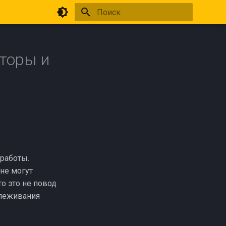
Инициализация поиска
аторы и
работы.
 не могут
то это не повод
слеживания