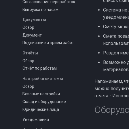
список сме
Согласование переработок
Выгрузка по часам
Система не 
уведомлени
Документы
Смету можно
Обзор
Документ
Смета позв
Подписание и приём работ
использоват
Раздел име
Отчёты
Обзор
Возможно д
Отчёт по работам
материалов
Настройки системы
Напоминаем, чт
Обзор
можно получить 
Базовые настройки
отчёта - Испол
Склад и оборудование
Оборуд
Юридические лица
Уведомления