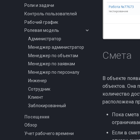
Роли и задачи
Контроль пользователей
Рабочий график
Ролевая модель
Администратор
Менеджер администратор
Смета
Менеджер по объектам
Менеджер по заявкам
Менеджер по персоналу
В объекте появ
Инженер
объектов. Она 
Сотрудник
количество дос
Клиент
расположена пр
Заблокированный
Пока смета 
Посещения
ограничивае
Обзор
Если в смет
Учет рабочего времени