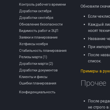
Контроль рабочего времени
Обновили скачи
Доработки октября
Если чеклис
Доработки сентября
Каждый лист
Обновление безопасности
носят техни
Видимость работ и ЭЦП
Заявки и планирование
Название че
Хотфиксы ноября
При импорте
Стабильность планирования
После назва
Релизы марта (1)
список.
Доработки марта (2)
Доработки документов
Примеры в рук
Клиенты и фиксы
Прочее
Ошибки планирования
Конфиденциальность
После реда
не строго в