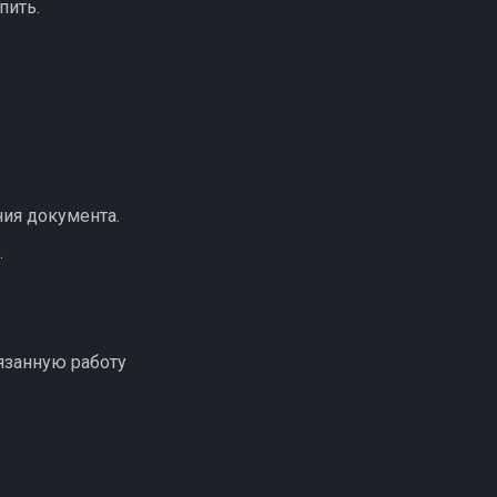
пить.
ния документа.
.
язанную работу