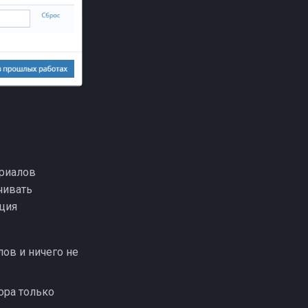
ериалов
чивать
ция
лов и ничего не
ора только