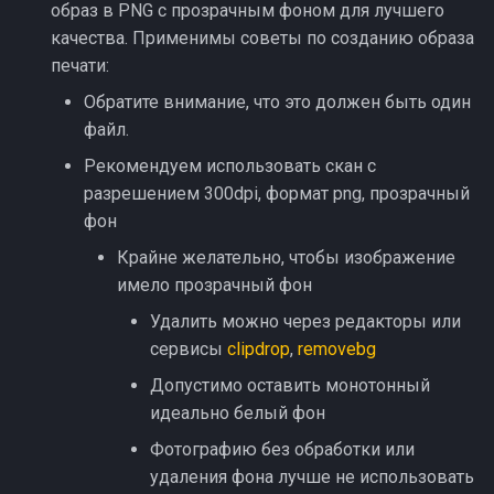
образ в PNG c прозрачным фоном для лучшего
Стабильность
качества. Применимы советы по созданию образа
планирования
печати:
Обратите внимание, что это должен быть один
Релизы марта (1)
файл.
Доработки марта (2)
Рекомендуем использовать скан с
разрешением 300dpi, формат png, прозрачный
Доработки документов
фон
Крайне желательно, чтобы изображение
Клиенты и фиксы
имело прозрачный фон
Ошибки планирования
Удалить можно через редакторы или
сервисы
clipdrop
,
removebg
Допустимо оставить монотонный
идеально белый фон
Фотографию без обработки или
удаления фона лучше не использовать