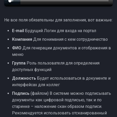
Предсказуемость
и
Клиент
я
Коррекция ролей
Не все поля обязательны для заполнения, вот важные:
Заблокированный
п
Контроль рабочего
E-mail
Будущий Логин для входа на портал
о
времени
Компания
Для понимания с кем сотрудничество
и
Доработки октября
ФИО
Для генерации документов и отображения в
с
меню
Доработки сентября
к
Группа
Роль пользователя для определения
доступных функций
а
Обновление безопасности
Должность
Будет использоваться в документе и
Видимость работ и ЭЦП
интерфейсах для коллег
Подпись
(файлом) В системе можно подписывать
Заявки и планирование
документы как цифровой подписью, так и по
старинке – наложение скан образом подписи.
Хотфиксы ноября
Рекомендуется использовать отсканированный