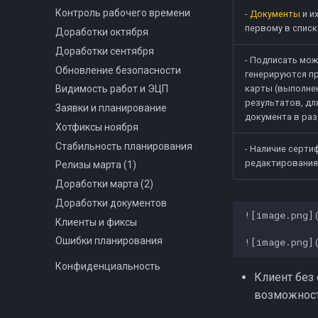
Контроль рабочего времени
-
Документы
и и
первому в списк
Доработки октября
Доработки сентября
- Подписать мо
Обновление безопасности
генерируются пр
карты (выполне
Видимость работ и ЭЦП
результатов, дл
Заявки и планирование
документа в ра
Хотфиксы ноября
Стабильность планирования
- Наличие серти
редактирования
Релизы марта (1)
Доработки марта (2)
Доработки документов
![image.png](
Клиенты и фиксы
Ошибки планирования
Конфиденциальность
Клиент без 
возможност