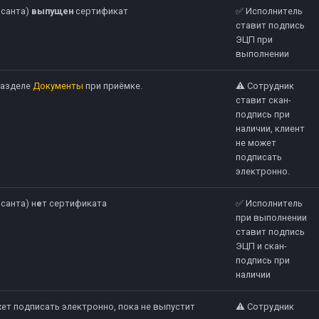
исанта)
выпущен
сертификат
✅ Исполнитель
ставит подпись
ЭЦП при
выполнении
разделе
Документы
при приёмке.
⚠️ Сотрудник
ставит скан-
подпись при
наличии, клиент
не может
подписать
электронно.
санта) н
е
т сертификата
✅ Исполнитель
при выполнении
ставит подпись
ЭЦП и скан-
подпись при
наличии
жет подписать электронно, пока не выпустит
⚠️ Сотрудник