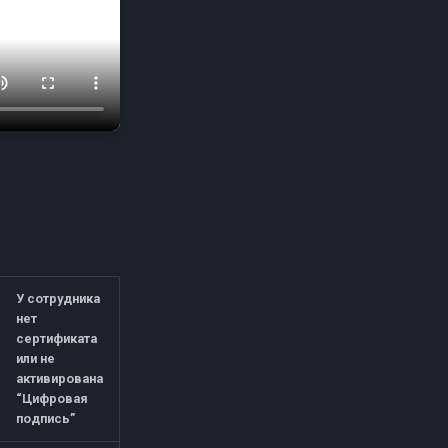
У сотрудника
нет
сертификата
или не
активирована
“Цифровая
подпись”