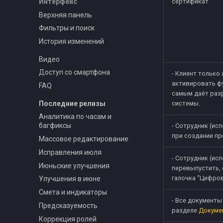
Интерфейс
сертификат
Верхняя панель
Фильтры и поиск
История изменений
Видео
Доступ со смартфона
- Клиент только
активировать ф
FAQ
самым даёт раз
Последние релизы
системы.
Аналитика по часам и
багфиксы
- Сотрудник (ис
при создании пр
Массовое редактирование
Исправления июля
- Сотрудник (ис
Июньские улучшения
перевыпустить, 
галочка “Цифро
Улучшения в июне
Смета и индикаторы
- Все документы
Предсказуемость
разделе
Докуме
Коррекция ролей