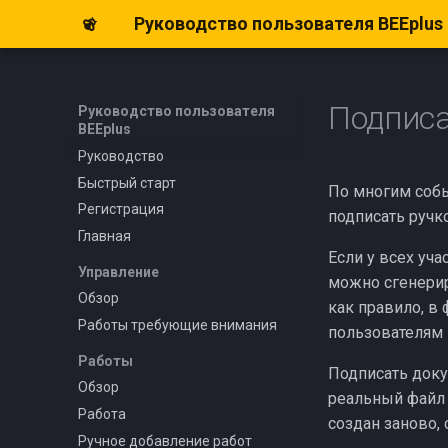
Руководство пользователя BEEplus
Подписа
Руководство пользователя
BEEplus
Руководство
Быстрый старт
По многим собы
Регистрация
подписать ручк
Главная
Если у всех уча
Управление
можно сгенерир
Обзор
как правило, в
Работы требующие внимания
пользователям
Работы
Подписать докум
Обзор
реальный файл 
Работа
создан заново, 
Ручное добавление работ