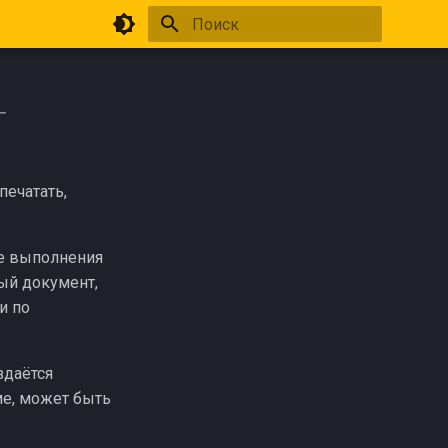
Инициализация поиска
т
печатать,
те выполнения
ный документ,
и по
здаётся
ме, может быть