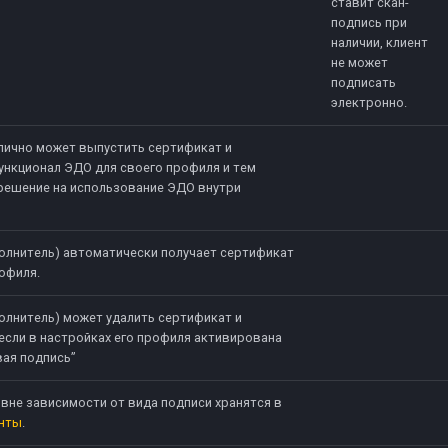
ставит скан-
подпись при
наличии, клиент
не может
подписать
электронно.
 лично может выпустить сертификат и
ункционал ЭДО для своего профиля и тем
решение на использование ЭДО внутри
полнитель) автоматически получает сертификат
офиля.
полнитель) может удалить сертификат и
если в настройках его профиля активирована
вая подпись”
 вне зависимости от вида подписи хранятся в
нты
.