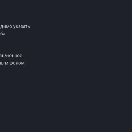
одимо указать
оба
означенное
чным фоном.