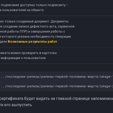
х подписание доступны только подписанту –
е пользователей на объекте.
жно только созданный документ. Документы
и создании записи дефектного акта, сервисной
нной работы ППР) и завершения работы с
я которого указана необходимость генерации
зделе
Возможные результаты работ
.
фиката можно проверить в карточке
 информации о пользователе.
../последние-релизы/релизы-первой-половины-марта/image-1
сертификата будет видеть на главной странице напоминан
и его выпустить.