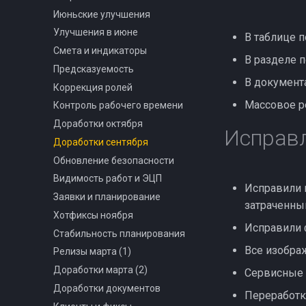
Июньские улучшения
Улучшения в июне
В таблице п
Смета и индикаторы
В разделе 
Предсказуемость
В документа
Коррекция ролей
Массовое р
Контроль рабочего времени
Доработки октября
Исправ
Доработки сентября
Обновление безопасности
Видимость работ и ЭЦП
Исправили п
Заявки и планирование
затраченны
Хотфиксы ноября
Исправили 
Стабильность планирования
Все изобра
Релизы марта (1)
Доработки марта (2)
Сервисные 
Доработки документов
Переработк