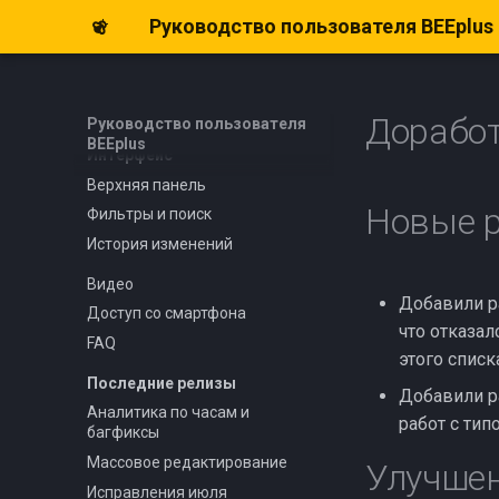
Базовые настройки
Руководство пользователя BEEplus
Склад и оборудование
Юридические лица
Уведомления
Доработ
Руководство пользователя
BEEplus
Интерфейс
Верхняя панель
Новые 
Фильтры и поиск
История изменений
Видео
Добавили р
Доступ со смартфона
что отказа
FAQ
этого списк
Последние релизы
Добавили р
Аналитика по часам и
работ с тип
багфиксы
Массовое редактирование
Улучшен
Исправления июля