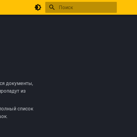
Инициализация поиска
ся документы,
пропадут из
 полный список
вок.