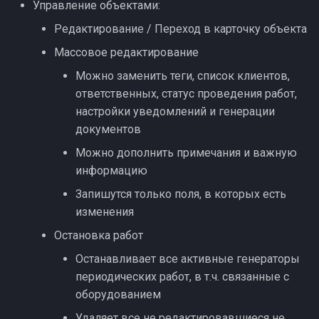
Предсказуемость
Управление объектами:
и
Клиент
Редактирование / Переход в карточку объекта
я
Коррекция ролей
Массовое редактирование
Заблокированный
п
Контроль рабочего
Можно заменить теги, список клиентов,
о
времени
ответственных, статус проведения работ,
настройки уведомлений и генерации
и
Доработки октября
документов
с
Можно дополнить примечания и важную
Доработки сентября
к
информацию
а
Запишутся только поля, в которых есть
Обновление безопасности
изменения
Видимость работ и ЭЦП
Остановка работ
Останавливает все активные генераторы
Заявки и планирование
периодических работ, в т.ч. связанные с
оборудованием
Хотфиксы ноября
Удаляет все не редактировавшиеся не