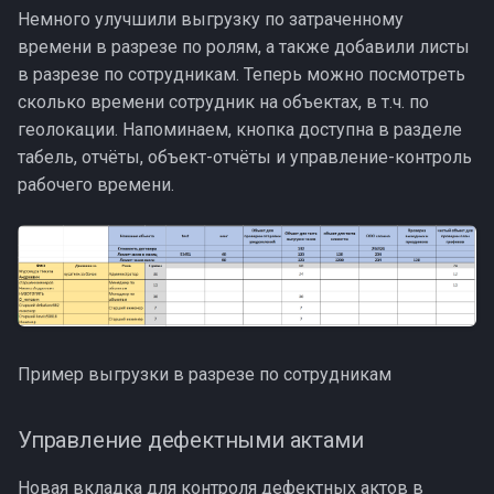
и
Немного улучшили выгрузку по затраченному
Клиент
времени в разрезе по ролям, а также добавили листы
я
в разрезе по сотрудникам. Теперь можно посмотреть
Заблокированный
п
сколько времени сотрудник на объектах, в т.ч. по
геолокации. Напоминаем, кнопка доступна в разделе
о
табель, отчёты, объект-отчёты и управление-контроль
и
рабочего времени.
с
к
а
Пример выгрузки в разрезе по сотрудникам
Управление дефектными актами
Новая вкладка для контроля дефектных актов в