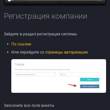
Предсказуемость
и
Клиент
я
Коррекция ролей
Регистрация компании
Заблокированный
п
Контроль рабочего
о
времени
Зайдите в раздел регистрации системы
и
Доработки октября
По ссылке
с
Или перейдите со
страницы авторизации
Доработки сентября
к
а
Обновление безопасности
Видимость работ и ЭЦП
Заявки и планирование
Хотфиксы ноября
Заполните все поля анкеты