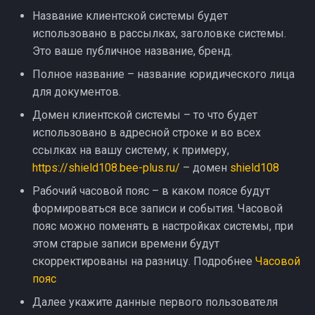
Название клиентской системы будет
Стабильность
планирования
использовано в рассылках, заголовке системы.
Это ваше публичное название, бренд.
Релизы марта (1)
Полное название – название юридического лица
для документов.
Доработки марта (2)
Домен клиентской системы – то что будет
использовано в адресной строке и во всех
Доработки документов
ссылках на вашу систему, к примеру,
https://shield108.bee-plus.ru/
– домен
shield108
Клиенты и фиксы
Рабочий часовой пояс – в каком поясе будут
Ошибки планирования
формироваться все записи и события. Часовой
пояс можно поменять в настройках системы, при
этом старые записи времени будут
скорректированы на разницу. Подробнее
Часовой
пояс
Далее укажите данные первого пользователя