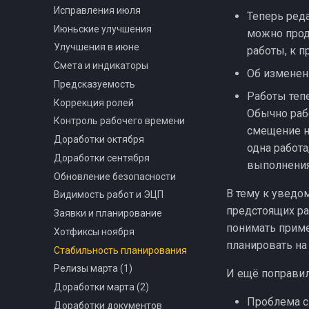
Исправления июля
Теперь реда
Июньские улучшения
можно прод
Улучшения в июне
работы, к п
Смета и индикаторы
Об изменен
Предсказуемость
Работы тепе
Коррекция ролей
Обычно раб
Контроль рабочего времени
смещение н
Доработки октября
одна работ
Доработки сентября
выполнения
Обновление безопасности
В тему к уведо
Видимость работ и ЭЦП
предстоящих ра
Заявки и планирование
понимать приме
Хотфиксы ноября
планировать на
Стабильность планирования
Релизы марта (1)
И ещё поправил
Доработки марта (2)
Проблема с
Доработки документов