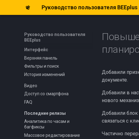
Обзор
Руководство пользователя BEEplus
Базовые настройки
Склад и оборудование
Юридические лица
Повыше
Руководство пользователя
Уведомления
BEEplus
планиро
Интерфейс
Верхняя панель
Фильтры и поиск
Добавили призн
История изменений
документе.
Видео
Добавили в на
Доступ со смартфона
нового механи
FAQ
Добавили блок 
Последние релизы
связаться с кл
Аналитика по часам и
багфиксы
Частично перер
Массовое редактирование