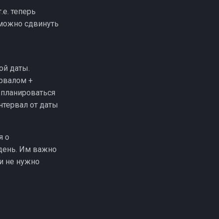
.е. теперь
 можно сдвинуть
ой даты.
ервалом +
 планироваться
нтервал от даты
я о
день. Им важно
и не нужно