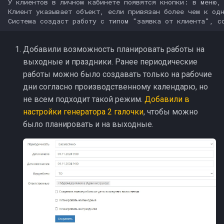
У клиентов в личном кабинете появятся кнопки: в меню, 
и
Клиент указывает объект, если привязан более чем к одн
Клиент
я
Заблокированный
п
Добавили возможность планировать работы на
о
выходные и праздники. Ранее периодические
работы можно было создавать только на рабочие
и
дни согласно производственному календарю, но
с
не всем подходит такой режим.
Добавили в
настройки генератора 2 галочки
, чтобы можно
к
было планировать и на выходные.
а