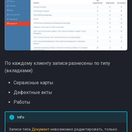
Стабильность
планирования
Релизы марта (1)
Доработки марта (2)
Доработки документов
По каждому клиенту записи разнесены по типу
(вкладками):
Клиенты и фиксы
Сервисные карты
Ошибки планирования
Дефектные акты
Работы
Info
Записи типа
Документ
невозможно редактировать, только