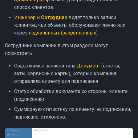
Предсказуемость
и
список клиентов.
Клиент
я
Коррекция ролей
Инженер
и
Сотрудник
видят только записи
Заблокированный
клиентов, чьи объекты обслуживают лично или
п
Контроль рабочего
через
подчинённых (закреплённых)
.
о
времени
Сотрудники компании в этом разделе могут
и
посмотреть
Доработки октября
с
Содержимое записей типа
Документ
(отчеты,
Доработки сентября
к
акты, сервисные карты), которые компания
отправляла клиенту для подписания
а
Обновление безопасности
Статус обработки документа со стороны клиента
(подписания)
Видимость работ и ЭЦП
Суммарную статистику по клиенту: на подписании,
Заявки и планирование
подписано, отклонено.
Хотфиксы ноября