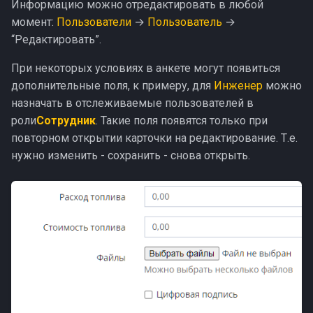
Предсказуемость
Информацию можно отредактировать в любой
и
Клиент
момент:
Пользователи
→
Пользователь
→
я
Коррекция ролей
“Редактировать”.
Заблокированный
п
При некоторых условиях в анкете могут появиться
Контроль рабочего
дополнительные поля, к примеру, для
Инженер
можно
о
времени
назначать в отслеживаемые пользователей в
и
роли
Сотрудник
. Такие поля появятся только при
Доработки октября
с
повторном открытии карточки на редактирование. Т.е.
нужно изменить - сохранить - снова открыть.
Доработки сентября
к
а
Обновление безопасности
Видимость работ и ЭЦП
Заявки и планирование
Хотфиксы ноября