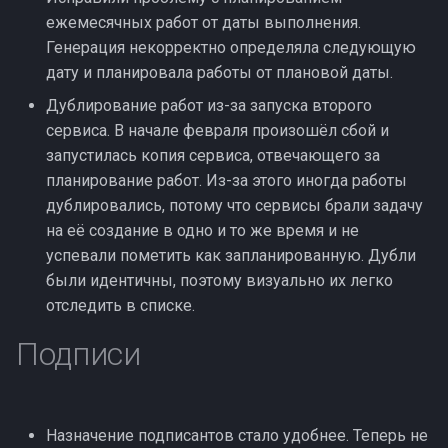
и
ежемесячных работ от даты выполнения.
Клиент
Генерация некорректно определяла следующую
я
дату и планировала работы от плановой даты.
Заблокированный
п
Дублирование работ из-за запуска второго
о
сервиса. В начале февраля произошёл сбой и
запустилась копия сервиса, отвечающего за
и
планирование работ. Из-за этого иногда работы
с
дублировались, потому что сервисы брали задачу
на её создание в одно и то же время и не
к
успевали пометить как запланированную. Дубли
а
были идентичны, поэтому визуально их легко
отследить в списке.
Подписи
Назначение подписантов стало удобнее. Теперь не