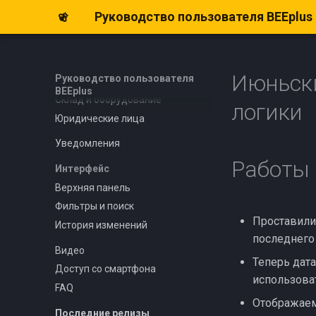
Руководство пользователя BEEplus
Отчёт по работам
Настройки системы
Обзор
Июньски
Руководство пользователя
Базовые настройки
BEEplus
Склад и оборудование
логики
Юридические лица
Уведомления
Работы
Интерфейс
Верхняя панель
Фильтры и поиск
Проставили
История изменений
последнего
Видео
Теперь дата
Доступ со смартфона
использова
FAQ
Отображаем 
Последние релизы