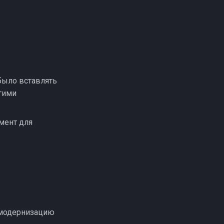
было вставлять
угими
мент для
и модернизацию