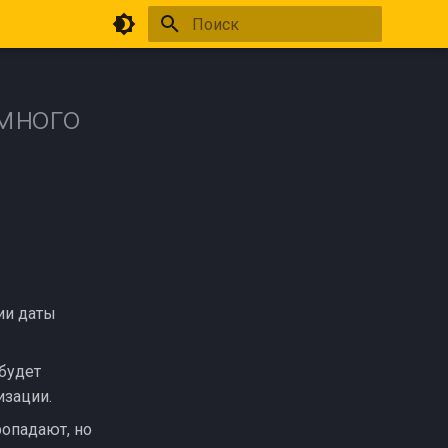
Инициализация поиска
много
ии даты
 будет
изации.
ропадают, но