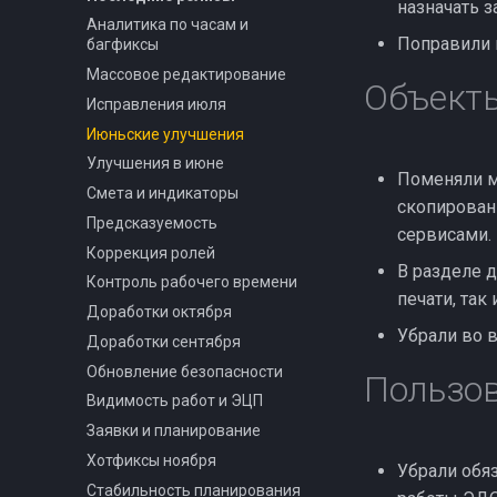
назначать з
Аналитика по часам и
Поправили 
багфиксы
Массовое редактирование
Объект
Исправления июля
Июньские улучшения
Улучшения в июне
Поменяли м
Смета и индикаторы
скопированн
Предсказуемость
сервисами.
Коррекция ролей
В разделе 
Контроль рабочего времени
печати, так
Доработки октября
Убрали во в
Доработки сентября
Обновление безопасности
Пользов
Видимость работ и ЭЦП
Заявки и планирование
Хотфиксы ноября
Убрали обя
Стабильность планирования