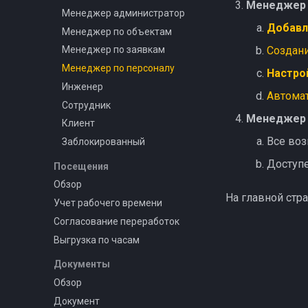
Менеджер 
Менеджер администратор
Добавл
Менеджер по объектам
Создан
Менеджер по заявкам
Менеджер по персоналу
Настро
Инженер
Автомат
Сотрудник
Менеджер 
Клиент
Все воз
Заблокированный
Доступ
Посещения
Обзор
На главной стр
Учет рабочего времени
Согласование переработок
Выгрузка по часам
Документы
Обзор
Документ