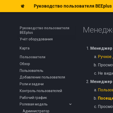
Руководство пользователя BEEplus
Обзор
Объект
Создание и редактирование
Получить план-график
Менедже
Руководство пользователя
Дефектные акты
BEEplus
Учёт оборудования
Менеджер 
Карта
Ручное 
Пользователи
Обзор
Просмот
Пользователь
Не види
Добавление пользователя
Менеджер 
Роли и задачи
Пользо
Контроль пользователей
Рабочий график
Посещ
Ролевая модель
Просмот
Администратор