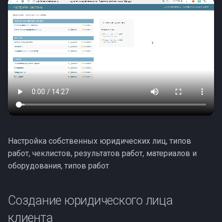
Стабильность
планирования
Релизы марта (1)
Доработки марта (2)
Доработки документов
Клиенты и фиксы
Настройка собственных юридических лиц, типов
Ошибки планирования
работ, чеклистов, результатов работ, материалов и
оборудования, типов работ
Создание юридического лица
клиента