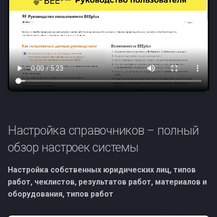
Предсказуемость
и
Клиент
я
Коррекция ролей
Заблокированный
п
Контроль рабочего
о
времени
и
Доработки октября
с
Доработки сентября
к
Настройка справочников – полный
а
Обновление безопасности
обзор настроек системы
Видимость работ и ЭЦП
Настройка собственных юридических лиц, типов
Заявки и планирование
работ, чеклистов, результатов работ, материалов и
оборудования, типов работ
Хотфиксы ноября