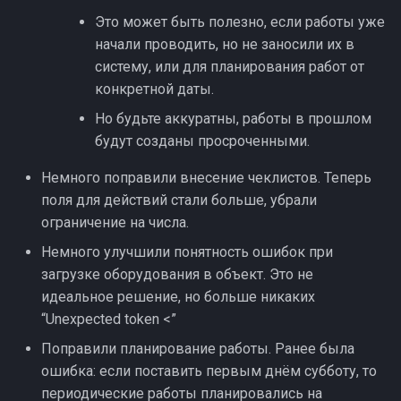
и
Это может быть полезно, если работы уже
Клиент
начали проводить, но не заносили их в
я
систему, или для планирования работ от
Заблокированный
п
конкретной даты.
о
Но будьте аккуратны, работы в прошлом
будут созданы просроченными.
и
с
Немного поправили внесение чеклистов. Теперь
поля для действий стали больше, убрали
к
ограничение на числа.
а
Немного улучшили понятность ошибок при
загрузке оборудования в объект. Это не
идеальное решение, но больше никаких
“Unexpected token <”
Поправили планирование работы. Ранее была
ошибка: если поставить первым днём субботу, то
периодические работы планировались на